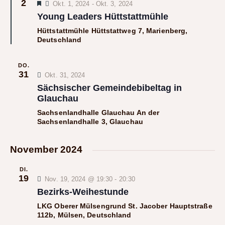
2
H
m
Okt. 1, 2024
-
Okt. 3, 2024
s
s
e
Young Leaders Hüttstattmühle
w
t
r
t
v
ä
a
Hüttstattmühle
Hüttstattweg 7, Marienberg,
o
a
Deutschland
h
l
r
l
g
l
t
e
t
h
e
u
DO.
o
31
u
Okt. 31, 2024
n
n
b
e
Sächsischer Gemeindebibeltag in
n
.
g
n
Glauchau
g
A
Sachsenlandhalle Glauchau
An der
n
e
Sachsenlandhalle 3, Glauchau
s
n
i
S
November 2024
c
u
h
c
DI.
t
19
h
Nov. 19, 2024 @ 19:30
-
20:30
e
Bezirks-Weihestunde
e
n
u
LKG Oberer Mülsengrund
St. Jacober Hauptstraße
-
112b, Mülsen, Deutschland
n
N