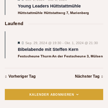
w
t
t
e
Young Leaders Hüttstattmühle
ä
a
r
a
v
h
l
Hüttstattmühle
Hüttstattweg 7, Marienberg
o
l
l
t
r
t
g
Laufend
e
u
e
u
n
n
h
o
n
.
g
b
g
A
e
H
Sep. 29, 2024 @ 19:30
-
Okt. 1, 2024 @ 21:30
n
e
n
e
Bibelabende mit Steffen Kern
r
s
n
v
Festscheune Thurm
An der Festscheune 3, Mülsen
o
i
S
r
c
u
g
e
h
c
h
t
Vorheriger Tag
Nächster Tag
o
h
b
e
e
e
n
n
u
-
KALENDER ABONNIEREN
n
N
d
a