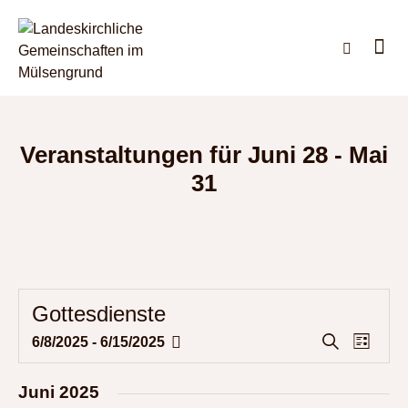
Veranstaltungen für Juni 28 - Mai
31
Gottesdienste
V
V
S
6/8/2025
 - 
6/15/2025
L
u
D
e
e
i
c
a
s
r
r
h
Juni 2025
t
t
a
e