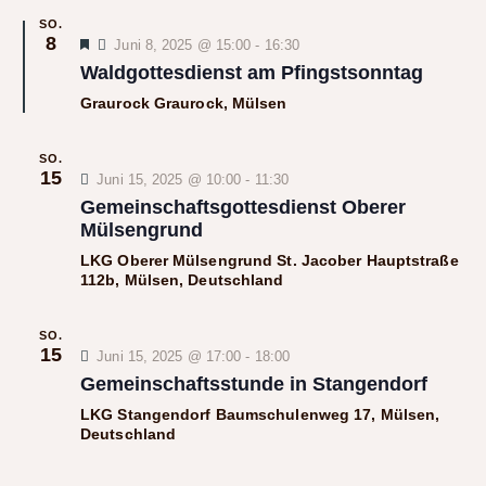
a
e
u
n
SO.
n
8
H
m
Juni 8, 2025 @ 15:00
-
16:30
s
s
e
Waldgottesdienst am Pfingstsonntag
w
t
r
t
v
ä
a
Graurock
Graurock, Mülsen
o
a
h
l
r
l
g
l
t
e
SO.
t
h
e
15
u
Juni 15, 2025 @ 10:00
-
11:30
o
u
n
n
Gemeinschaftsgottesdienst Oberer
b
e
n
.
Mülsengrund
g
n
g
A
LKG Oberer Mülsengrund
St. Jacober Hauptstraße
112b, Mülsen, Deutschland
n
e
s
n
i
SO.
S
15
Juni 15, 2025 @ 17:00
-
18:00
c
u
Gemeinschaftsstunde in Stangendorf
h
c
t
LKG Stangendorf
Baumschulenweg 17, Mülsen,
h
Deutschland
e
e
n
u